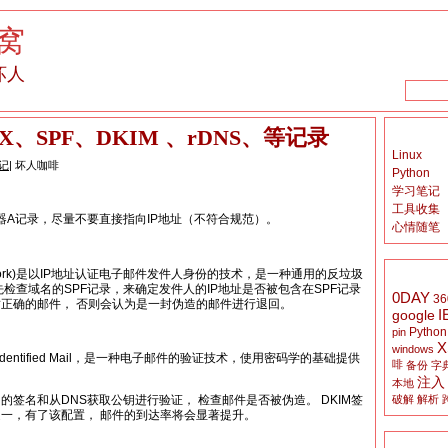
窝
坏人
、SPF、DKIM 、rDNS、等记录
Linux
记
| 坏人咖啡
Python
学习笔记
工具收集
器A记录，尽量不要直接指向IP地址（不符合规范）。
心情随笔
 Framework)是以IP地址认证电子邮件发件人身份的技术，是一种通用的反垃圾
检查域名的SPF记录，来确定发件人的IP地址是否被包含在SPF记录
0DAY
36
正确的邮件， 否则会认为是一封伪造的邮件进行退回。
I
google
Python
pin
X
windows
s Identified Mail，是一种电子邮件的验证技术，使用密码学的基础提供
啡
备份
字
注入
本地
破解
解析
签名和从DNS获取公钥进行验证， 检查邮件是否被伪造。 DKIM签
一，有了该配置， 邮件的到达率将会显著提升。