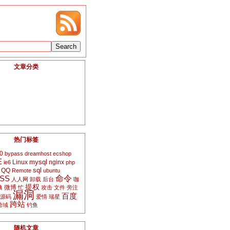
文章分类
热门标签
0
bypass
dreamhost
ecshop
E
mysql
Linux
nginx
ie6
php
sql
QQ
Remote
ubuntu
SS
命令
人人网
卸载
后台
咖
提权
微博
典
忙
攻击
文件
旁注
漏洞
百度
源码
爱情
瑞星
跨站
跨域
钓鱼
随机文章