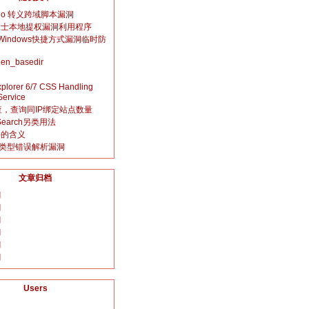
tudio 转义跨域脚本漏洞
卫士本地提权漏洞利用程序
oft Windows快捷方式漏洞临时防
pen_basedir
Explorer 6/7 CSS Handling
Service
查，查询同IP绑定站点数量
 Search另类用法
字的含义
文件类型错误解析漏洞
文章归档
月
月
月
月
月
月
Users