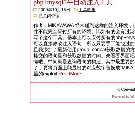
php+mysql5半自动注入工具
2009年10月15日 |
工具收集
php+mysql5
已关闭评论
半
自
作者：MIKAWAWA 经常碰到这样的注入环境
动
并不能完全应付所有的环境。比如有的会有过滤
注
入
写了这个工具。基本上可以应付所有的php+mys
工
可以直接修改注入语句，所以只要手工能绕过的
具
且我添加了最新使用group_concat获取数
提交的语句量和获取数据的时间。先看看界面吧
懂吧。中间就是查询语句的构造。其中最重要的就是”
了，要将页面上能显出的对应数字替换成”MIKA_MIKA
里的exploit
ReadMore
© Copyrigh
Powered by
Wo