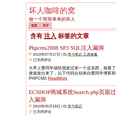
坏人咖啡的窝
做一个简简单单的坏人
首页
关于
含有
注入
标签的文章
Phpcms2008 SP3 SQL注入漏洞
2010年07月27日 |
学习笔记
,
工具收集
Phpcms2008
已关闭评论
SP3
SQL
大早上曹同学就给我发过来一个这东西，就看了
注
入
便就发出来了，以下代码分别来自曹同学博客和
漏
PHPCMS
ReadMore
洞
ECSHOP商城系统Search.php页
入漏洞
2010年05月18日 |
学习笔记
ECSHOP
已关闭评论
商