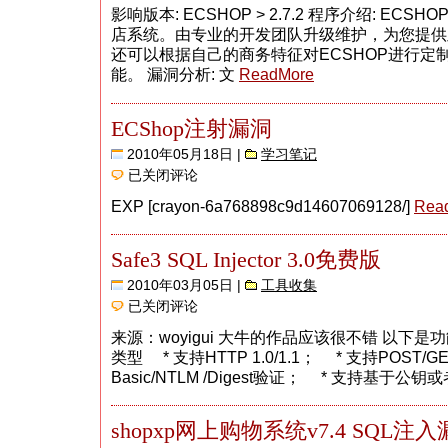
城
影响版本: ECSHOP > 2.7.2 程序介绍: E
系
店系统。由专业的开发团队升级维护，为您提供
统
Search.php
还可以根据自己的商务特征对ECSHOP进行定
页
能。 漏洞分析: 文
ReadMore
面
过
滤
ECShop注射漏洞
不
严
2010年05月18日 |
学习笔记
导
致
ECShop
已关闭评论
SQL
注
注
射
EXP [crayon-6a768898c9d14607069128/]
Rea
入
漏
漏
洞
洞
Safe3 SQL Injector 3.0免费版
2010年03月05日 |
工具收集
Safe3
已关闭评论
SQL
Injector
来源：woyigui 大牛的作品应该很不错 以下是功
3.0
免
类型 * 支持HTTP 1.0/1.1； * 支持POST/G
费
Basic/NTLM /Digest验证； * 支持基于公
版
shopxp网上购物系统v7.4 SQL注