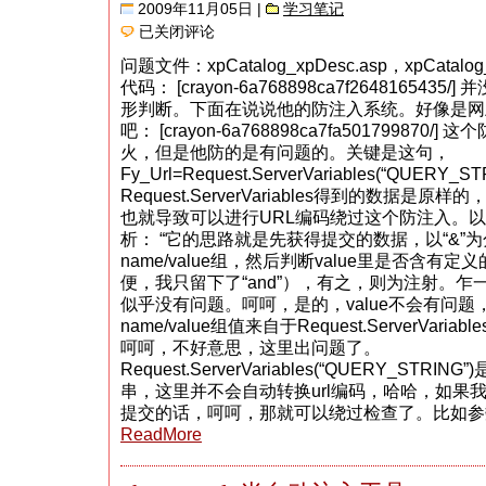
2009年11月05日 |
学习笔记
shopxp
已关闭评论
网
上
问题文件：xpCatalog_xpDesc.asp，xpCatalog_
购
代码： [crayon-6a768898ca7f2648165435/
物
系
形判断。下面在说说他的防注入系统。好像是网
统
吧： [crayon-6a768898ca7fa50179987
v7.4
火，但是他防的是有问题的。关键是这句，
SQL
注
Fy_Url=Request.ServerVariables(“QUERY_S
入
Request.ServerVariables得到的数据是
漏
洞
也就导致可以进行URL编码绕过这个防注入。以下
析： “它的思路就是先获得提交的数据，以“&”
name/value组，然后判断value里是否含有
便，我只留下了“and”），有之，则为注射。乍一
似乎没有问题。呵呵，是的，value不会有问题，
name/value组值来自于Request.ServerVariabl
呵呵，不好意思，这里出问题了。
Request.ServerVariables(“QUERY_ST
串，这里并不会自动转换url编码，哈哈，如果我们
提交的话，呵呵，那就可以绕过检查了。比如参数是ph
ReadMore