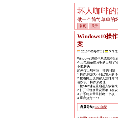
坏人咖啡的
做一个简简单单的
首页
关于
Windows1
案
2018年05月07日 |
学习笔
Windows10操作系统找不
今天电脑系统莫明的出现了”
不能解决
如果你出现和我一样的问题
1.操作系统找不到已输入的
2.按着网上说的都无法打开”
请按以下操作来处理
1.按Shift键点重启进入
2.打开环境变量设置项（在
3.在系统变量里新建一个项，名称为
4.重启搞定~~~!
所属分类:
学习笔记