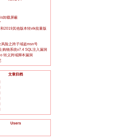
gis卸载屏蔽
了
016和2019其他版本转vlk批量版
风险之跨子域盗msn号
网上购物系统v7.4 SQL注入漏洞
tudio 转义跨域脚本漏洞
记
文章归档
月
月
月
月
月
月
Users