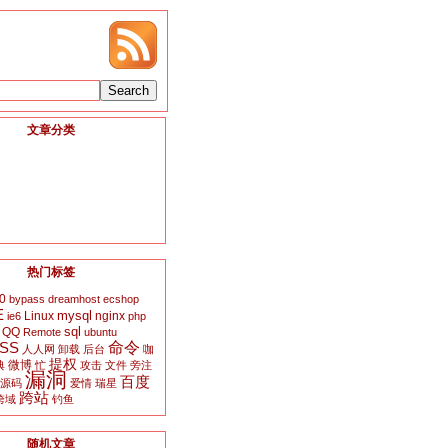
文章分类
热门标签
0
bypass
dreamhost
ecshop
E
mysql
Linux
nginx
ie6
php
sql
QQ
Remote
ubuntu
SS
命令
人人网
卸载
后台
咖
提权
微博
典
忙
攻击
文件
旁注
漏洞
百度
源码
爱情
瑞星
跨站
跨域
钓鱼
随机文章