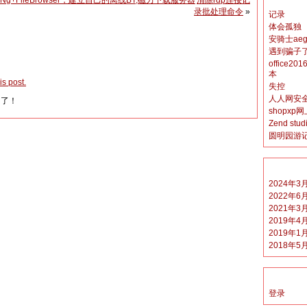
riaNg+FileBrowser，建立自己的离线BT,磁力下载服务器
清除rdp连接记
录批处理命令
»
记录
体会孤独
安骑士ae
遇到骗子
office2
本
s post.
失控
人人网安全
闭了！
shopxp
Zend s
圆明园游
2024年3
2022年6
2021年3
2019年4
2019年1
2018年5
登录