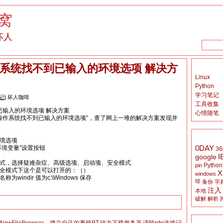
窝
坏人
0操作系统找不到已输入的环境选项 解决方
Linux
Python
学习笔记
记
| 坏人咖啡
工具收集
到已输入的环境选项 解决方案
心情随笔
操作系统找不到已输入的环境选项”，查了网上一堆的解决方案发现并
环境选项
0DAY
环境变量”设置按钮
36
I
google
恢复模式，选择疑难杂症、高级选项、启动项、安全模式
Python
pin
安全模式下这个是可以打开的：（）
X
windows
windir 值为c:\Windows 保存
啡
备份
字
注入
本地
破解
解析