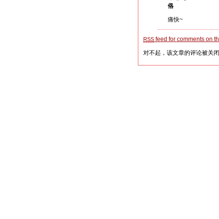
佫
痛快~
feed for comments on thi
RSS
对不起，该文章的评论被关