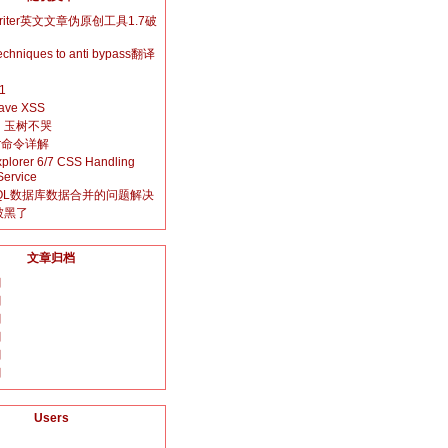
ewriter英文文章伪原创工具1.7破
 techniques to anti bypass翻译
1
ave XSS
，玉树不哭
rar命令详解
Explorer 6/7 CSS Handling
Service
QL数据库数据合并的问题解决
被黑了
文章归档
月
月
月
月
月
月
Users