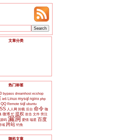
文章分类
热门标签
0
bypass
dreamhost
ecshop
E
mysql
Linux
nginx
ie6
php
sql
QQ
Remote
ubuntu
SS
命令
人人网
卸载
后台
咖
提权
微博
典
忙
攻击
文件
旁注
漏洞
百度
源码
爱情
瑞星
跨站
跨域
钓鱼
随机文章