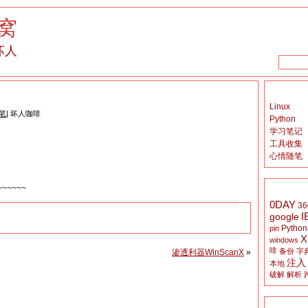
窝
坏人
Linux
笔
| 坏人咖啡
Python
学习笔记
工具收集
心情随笔
~~~~~
0DAY
36
I
google
Python
pin
X
windows
啡
备份
字
渗透利器WinScanX
»
注入
本地
破解
解析