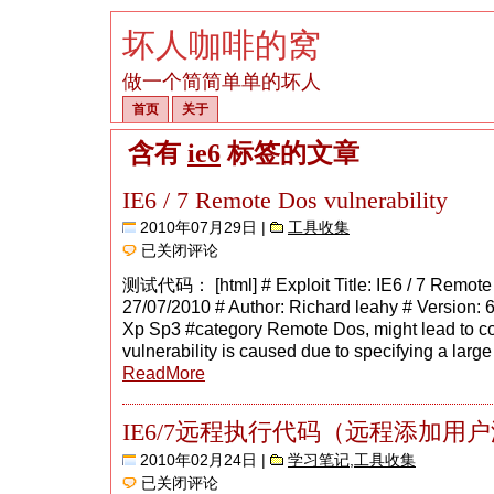
坏人咖啡的窝
做一个简简单单的坏人
首页
关于
含有
ie6
标签的文章
IE6 / 7 Remote Dos vulnerability
2010年07月29日 |
工具收集
IE6
已关闭评论
/
7
测试代码： [html] # Exploit Title: IE6 / 7 Remote 
Remote
Dos
27/07/2010 # Author: Richard leahy # Version: 
vulnerability
Xp Sp3 #category Remote Dos, might lead to c
vulnerability is caused due to specifying a large 
ReadMore
IE6/7远程执行代码（远程添加用
2010年02月24日 |
学习笔记
,
工具收集
IE6/7
已关闭评论
远