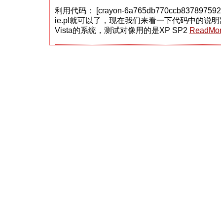
程
利用代码： [crayon-6a765db770ccb83789
执
ie.pl就可以了，现在我们来看一下代码中的说
行
代
Vista的系统，测试对像用的是XP SP2
ReadMo
码
（远
程
添
加
用
户
漏
洞）