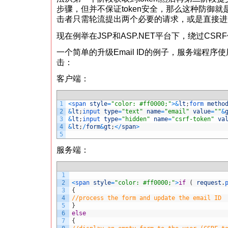
步骤，但并不保证token安全，那么这种防御就
击者只需轮流提出两个必要的请求，或是直接进
现在例举在JSP和ASP.NET平台下，绕过CS
一个简单的升级Email ID的例子，服务端程序使用了
击：
客户端：
1
<
span 
style
=
"color: #ff0000;"
>
&
lt
;
form 
metho
2
&
lt
;
input 
type
=
"text"
name
=
"email"
value
=
""
&
3
&
lt
;
input 
type
=
"hidden"
name
=
"csrf-token"
va
4
&
lt
;
/
form
&
gt
;
<
/
span
>
5
服务端：
1
2
<
span 
style
=
"color: #ff0000;"
>
if
(
request
.
3
{
4
//process the form and update the email ID
5
}
6
else
7
{