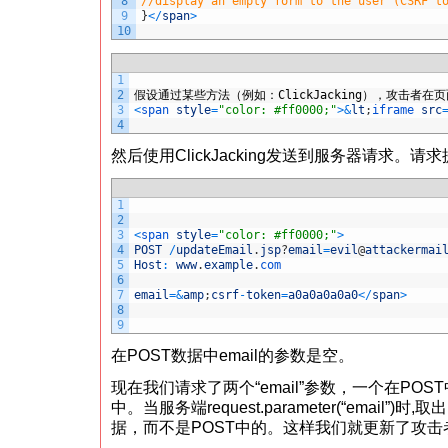
8
//display an empty form to the user (CSRF t
9
}
<
/
span
>
10
1
2
假设通过某些方法（例如：
ClickJacking
），攻击者在页
3
<
span 
style
=
"color: #ff0000;"
>
&
lt
;
iframe 
src
4
然后使用ClickJacking发送到服务器请求。请
1
2
3
<
span 
style
=
"color: #ff0000;"
>
4
POST
/
updateEmail
.
jsp
?
email
=
evil
@
attackermai
5
Host
:
www
.
example
.
com
6
7
email
=&
amp
;
csrf
-
token
=
a0a0a0a0a0
<
/
span
>
8
9
在POST数据中email的参数是空。
现在我们请求了两个“email”参数，一个在POST中，
中。当服务端request.parameter(“email”)时,
据，而不是POST中的。这样我们就更新了攻击者的