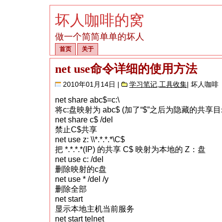
坏人咖啡的窝
做一个简简单单的坏人
首页
关于
net use命令详细的使用方法
2010年01月14日 |
学习笔记
,
工具收集
| 坏人咖啡
net share abc$=c:\
将c:盘映射为 abc$ (加了“$”之后为隐藏的共享目
net share c$ /del
禁止C$共享
net use z: \\*.*.*.*\C$
把 *.*.*.*(IP) 的共享 C$ 映射为本地的 Z：盘
net use c: /del
删除映射的c盘
net use * /del /y
删除全部
net start
显示本地主机当前服务
net start telnet