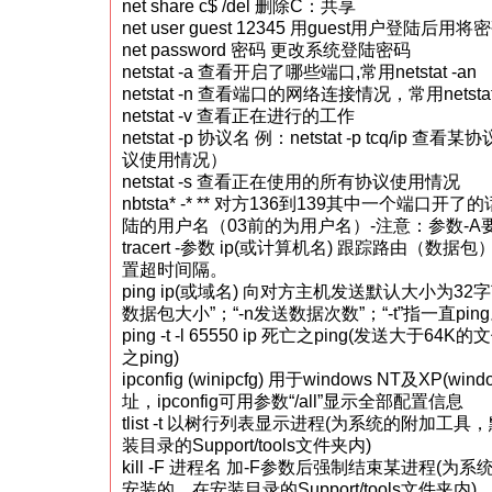
net share c$ /del 删除C：共享
net user guest 12345 用guest用户登陆后用
net password 密码 更改系统登陆密码
netstat -a 查看开启了哪些端口,常用netstat -an
netstat -n 查看端口的网络连接情况，常用netstat 
netstat -v 查看正在进行的工作
netstat -p 协议名 例：netstat -p tcq/ip 
议使用情况）
netstat -s 查看正在使用的所有协议使用情况
nbtsta* -* ** 对方136到139其中一个端
陆的用户名（03前的为用户名）-注意：参数-A
tracert -参数 ip(或计算机名) 跟踪路由（数据
置超时间隔。
ping ip(或域名) 向对方主机发送默认大小为32
数据包大小”；“-n发送数据次数”；“-t”指一直pin
ping -t -l 65550 ip 死亡之ping(发送大于
之ping)
ipconfig (winipcfg) 用于windows NT及XP(wi
址，ipconfig可用参数“/all”显示全部配置信息
tlist -t 以树行列表显示进程(为系统的附加
装目录的Support/tools文件夹内)
kill -F 进程名 加-F参数后强制结束某进程(
安装的，在安装目录的Support/tools文件夹内)