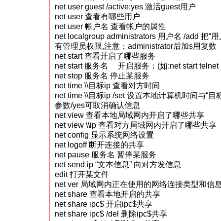
net user guest /active:yes 激活guest用户
net user 查看有哪些用户
net user 帐户名 查看帐户的属性
net localgroup administrators 用户名 /
有管理员权限,注意：administrator后加s用复数
net start 查看开启了哪些服务
net start 服务名 开启服务；(如:net start telnet， n
net stop 服务名 停止某服务
net time \\目标ip 查看对方时间
net time \\目标ip /set 设置本地计算机时间
参数/yes可取消确认信息
net view 查看本地局域网内开启了哪些共享
net view \\ip 查看对方局域网内开启了哪些共享
net config 显示系统网络设置
net logoff 断开连接的共享
net pause 服务名 暂停某服务
net send ip “文本信息” 向对方发信息
edit 打开某文件
net ver 局域网内正在使用的网络连接类型和信
net share 查看本地开启的共享
net share ipc$ 开启ipc$共享
net share ipc$ /del 删除ipc$共享