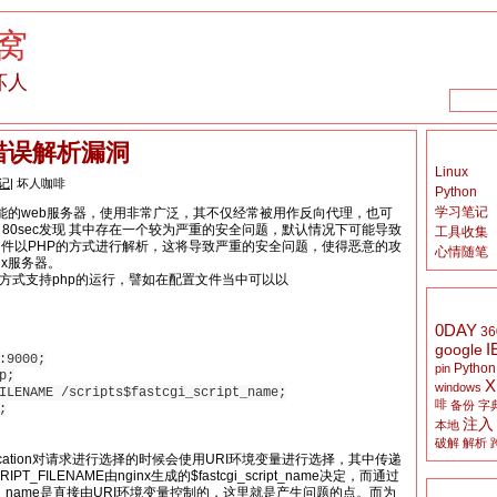
窝
坏人
型错误解析漏洞
Linux
记
| 坏人咖啡
Python
学习笔记
性能的web服务器，使用非常广泛，其不仅经常被用作反向代理，也可
80sec发现 其中存在一个较为严重的安全问题，默认情况下可能导致
工具收集
件以PHP的方式进行解析，这将导致严重的安全问题，使得恶意的攻
心情随笔
nx服务器。
gi的方式支持php的运行，譬如在配置文件当中可以以
0DAY
36
I
google
:9000;
Python
pin
p;
X
windows
ILENAME /scripts$fastcgi_script_name;
啡
备份
字
;
注入
本地
破解
解析
ocation对请求进行选择的时候会使用URI环境变量进行选择，其中传递
IPT_FILENAME由nginx生成的$fastcgi_script_name决定，而通过
script_name是直接由URI环境变量控制的，这里就是产生问题的点。而为