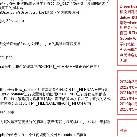
取，在PHP 的配置选项里存在cgi.fix_pathinfo选项，其目的是为了
Dreamh
里取出真正的脚本名。
植物园游
.80sec.com/80sec.jpg，我们以如下的方式去访问
dirtcow
.jpg/80sec.php
清除win
用户名和
百度Hi Fl
Google W
将会交给后端的fastcgi处理，nginx为其设置环境变量
学习笔记
为
今天光棍
今天博客
ec.php
无题
ghttpd当中，我们发现其中的SCRIPT_FILENAME被正确的设置为
2024年3
2022年6
时，会根据fix_pathinfo配置决定是否对SCRIPT_FILENAME进行额
2021年3
ix_pathinfo进行设置将影响使用PATH_INFO进行路由选择的应
2019年4
。Php通过该选项之后将查找其中真正的脚 本文件名字，查找的方式
分离出SCRIPT_FILENAME和PATH_INFO分别为
2019年1
2018年5
sec.php
c.jpg作为此次请求需要执行的脚本，攻击者就可以实现让nginx以php来解析
登录
持php的站点，在一个任何资源的文件如robots.txt后面加