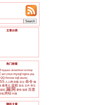
文章分类
热门标签
0
bypass
dreamhost
ecshop
E
mysql
Linux
nginx
ie6
php
sql
QQ
Remote
ubuntu
SS
命令
人人网
卸载
后台
咖
提权
微博
典
忙
攻击
文件
旁注
漏洞
百度
源码
爱情
瑞星
跨站
跨域
钓鱼
随机文章