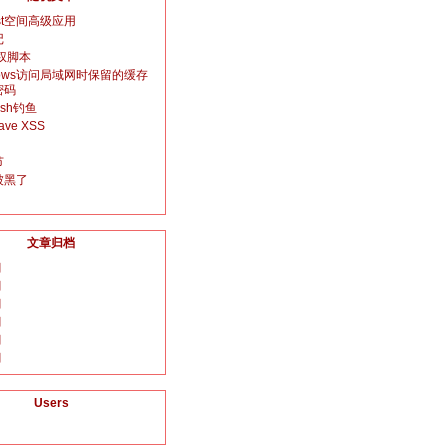
ost空间高级应用
记
提权脚本
dows访问局域网时保留的缓存
密码
ash钓鱼
ave XSS
节
被黑了
文章归档
月
月
月
月
月
月
Users