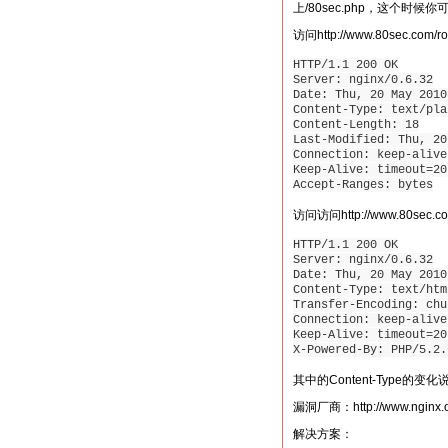
上/80sec.php，这个时
访问http://www.80sec.com/rob
HTTP/1.1 200 OK
Server: nginx/0.6.32
Date: Thu, 20 May 2010
Content-Type: text/pla
Content-Length: 18
Last-Modified: Thu, 20
Connection: keep-alive
Keep-Alive: timeout=20
Accept-Ranges: bytes
访问访问http://www.80sec.com/
HTTP/1.1 200 OK
Server: nginx/0.6.32
Date: Thu, 20 May 2010
Content-Type: text/htm
Transfer-Encoding: chu
Connection: keep-alive
Keep-Alive: timeout=20
X-Powered-By: PHP/5.2.
其中的Content-Type
漏洞厂商：http://www.nginx.
解决方案：