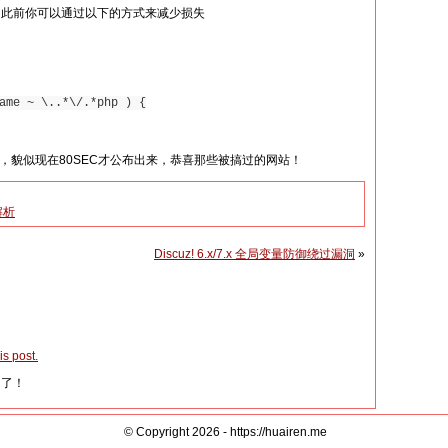
是此前你可以通过以下的方式来减少损失
ame ~ \..*\/.*php ) {
了，貌似现在80SEC才公布出来，恭喜那些被搞过的网站！
解析
Discuz! 6.x/7.x 全局变量防御绕过漏洞
»
s post.
闭了！
© Copyright 2026 - https://huairen.me