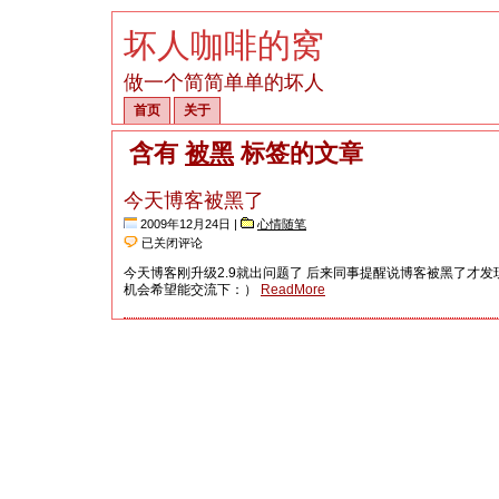
坏人咖啡的窝
做一个简简单单的坏人
首页
关于
含有
被黑
标签的文章
今天博客被黑了
2009年12月24日 |
心情随笔
今
已关闭评论
天
今天博客刚升级2.9就出问题了 后来同事提醒说博客被黑了才发现了
博
机会希望能交流下：）
ReadMore
客
被
黑
了