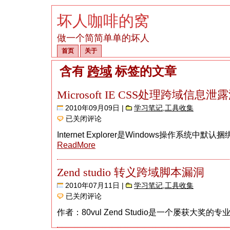
坏人咖啡的窝
做一个简简单单的坏人
首页
关于
含有
跨域
标签的文章
Microsoft IE CSS处理跨域信息泄
2010年09月09日 |
学习笔记
,
工具收集
Microsoft
已关闭评论
IE
CSS
Internet Explorer是Windows操作系统中默认捆
处
理
ReadMore
跨
域
信
Zend studio 转义跨域脚本漏洞
息
泄
2010年07月11日 |
学习笔记
,
工具收集
露
Zend
已关闭评论
漏
studio
洞
转
作者：80vul Zend Studio是一个屡获大奖的专业
义
跨