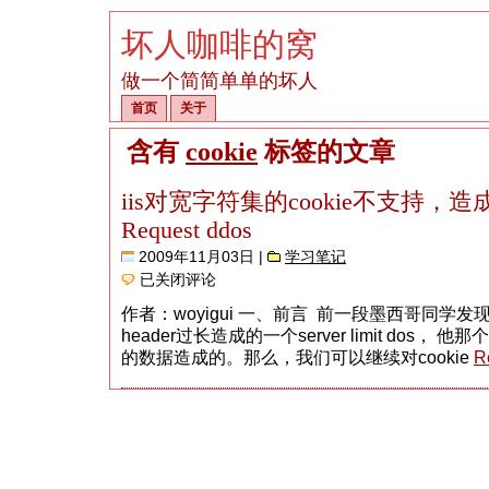
坏人咖啡的窝
做一个简简单单的坏人
首页
关于
含有
cookie
标签的文章
iis对宽字符集的cookie不支持，造成的s
Request ddos
2009年11月03日 |
学习笔记
iis
已关闭评论
对
宽
作者：woyigui 一、前言 前一段墨西哥同学发现了一
字
header过长造成的一个server limit dos， 他
符
集
的数据造成的。那么，我们可以继续对cookie
R
的
cookie
不
支
持，
造
成
的