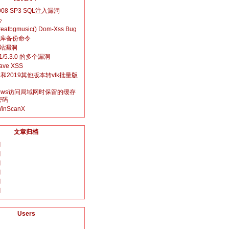
008 SP3 SQL注入漏洞
心
creatbgmusic() Dom-Xss Bug
数据库备份命令
跨站漏洞
11/5.3.0 的多个漏洞
ave XSS
016和2019其他版本转vlk批量版
dows访问局域网时保留的缓存
密码
nScanX
文章归档
月
月
月
月
月
月
Users