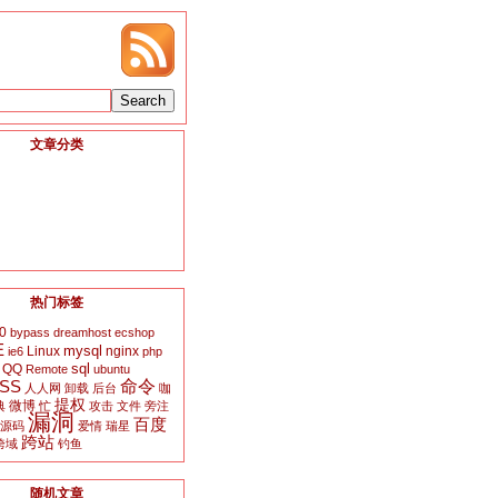
文章分类
热门标签
0
bypass
dreamhost
ecshop
E
mysql
Linux
nginx
ie6
php
sql
QQ
Remote
ubuntu
SS
命令
人人网
卸载
后台
咖
提权
微博
典
忙
攻击
文件
旁注
漏洞
百度
源码
爱情
瑞星
跨站
跨域
钓鱼
随机文章