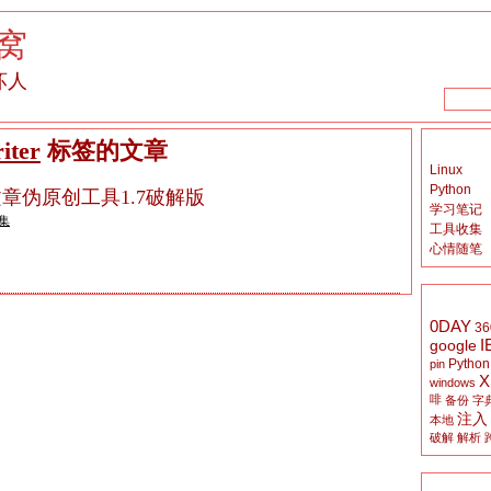
窝
坏人
iter
标签的文章
Linux
Python
r英文文章伪原创工具1.7破解版
学习笔记
集
工具收集
心情随笔
0DAY
36
I
google
Python
pin
X
windows
啡
备份
字
注入
本地
破解
解析