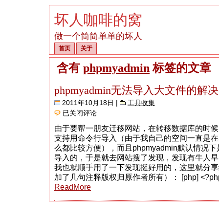
坏人咖啡的窝
做一个简简单单的坏人
首页
关于
含有
phpmyadmin
标签的文章
phpmyadmin无法导入大文件的解
2011年10月18日 |
工具收集
phpmyadmin
已关闭评论
无
法
由于要帮一朋友迁移网站，在转移数据库的时候
导
支持用命令行导入（由于我自己的空间一直是在
入
大
么都比较方便），而且phpmyadmin默认情况
文
导入的，于是就去网站搜了发现，发现有牛人早
件
我也就顺手用了一下发现挺好用的，这里就分享
的
解
加了几句注释版权归原作者所有）： [php] <?php de
决
ReadMore
办
法