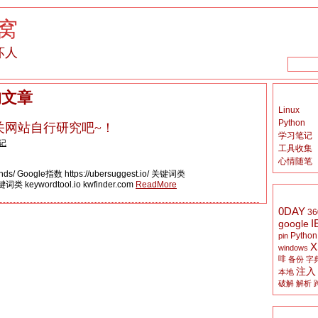
窝
坏人
文章
Linux
Python
关网站自行研究吧~！
学习笔记
记
工具收集
心情随笔
trends/ Google指数 https://ubersuggest.io/ 关键词类
 关键词类 keywordtool.io kwfinder.com
ReadMore
0DAY
36
I
google
Python
pin
X
windows
啡
备份
字
注入
本地
破解
解析