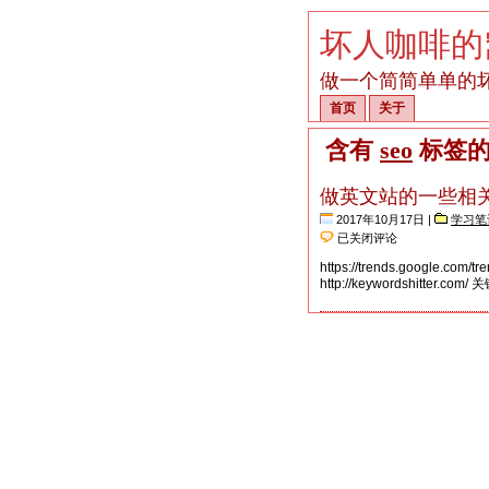
坏人咖啡的
做一个简简单单的
首页
关于
含有
seo
标签的
做英文站的一些相
2017年10月17日 |
学习笔
做
已关闭评论
英
https://trends.google.com/
文
http://keywordshitter.com/
站
的
一
些
相
关
网
站
自
行
研
究
吧