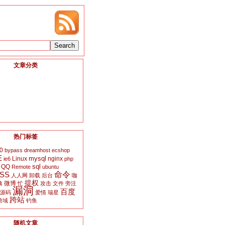
文章分类
热门标签
0
bypass
dreamhost
ecshop
E
mysql
Linux
nginx
ie6
php
sql
QQ
Remote
ubuntu
SS
命令
人人网
卸载
后台
咖
提权
微博
典
忙
攻击
文件
旁注
漏洞
百度
源码
爱情
瑞星
跨站
跨域
钓鱼
随机文章