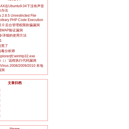
13AX在Ubuntu9.04下没有声音
决办法
2.8.5 Unrestricted File
bitrary PHP Code Execution
-X 2.0 后台管理权限欺骗漏洞
网WAP验证漏洞
e命令详细的使用方法
1
被黑了
病毒分析师
Explorer的’winhlp32.exe
Box（）’远程执行代码漏洞
tiVirus 2008/2009/2010 本地
漏洞
文章归档
月
月
月
月
月
月