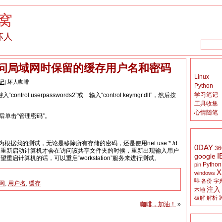
窝
坏人
s访问局域网时保留的缓存用户名和密码
Linux
记
| 坏人咖啡
Python
学习笔记
ontrol userpasswords2”或 输入“control keymgr.dll”，然后按
工具收集
心情随笔
后单击“管理密码”。
。
据我的测试，无论是移除所有存储的密码，还是使用net use * /d
0DAY
36
要重新启动计算机才会在访问该共享文件夹的时候，重新出现输入用户
I
google
启计算机的话，可以重启“workstation”服务来进行测试。
Python
pin
X
windows
啡
备份
字
网
,
用户名
,
缓存
注入
本地
破解
解析
咖啡，加油！
»