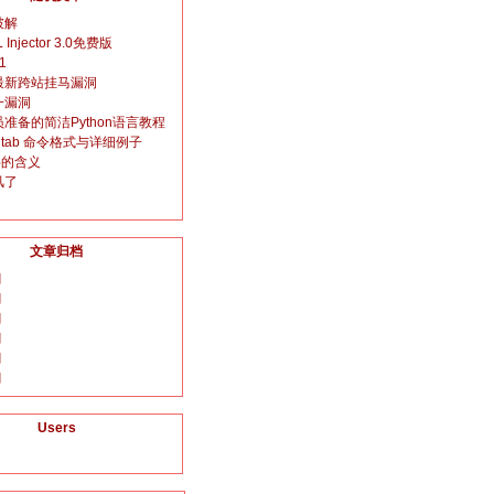
破解
L Injector 3.0免费版
1
最新跨站挂马漏洞
一漏洞
准备的简洁Python语言教程
crontab 命令格式与详细例子
字的含义
风了
文章归档
月
月
月
月
月
月
Users