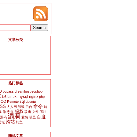
文章分类
热门标签
0
bypass
dreamhost
ecshop
E
mysql
Linux
nginx
ie6
php
sql
QQ
Remote
ubuntu
SS
命令
人人网
卸载
后台
咖
提权
微博
典
忙
攻击
文件
旁注
漏洞
百度
源码
爱情
瑞星
跨站
跨域
钓鱼
随机文章