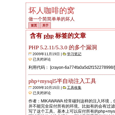
坏人咖啡的窝
做一个简简单单的坏人
首页
关于
含有
php
标签的文章
PHP 5.2.11/5.3.0 的多个漏洞
2009年11月19日 |
学习笔记
PHP
已关闭评论
5.2.11/5.3.0
的
利用代码： [crayon-6a774fa0a5d2f152278998/
多
个
漏
php+mysql5半自动注入工具
洞
2009年10月15日 |
工具收集
php+mysql5
已关闭评论
半
自
作者：MIKAWAWA 经常碰到这样的注入环境
动
并不能完全应付所有的环境。比如有的会有过滤
注
入
写了这个工具。基本上可以应付所有的php+mys
工