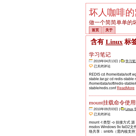
坏人咖啡的
做一个简简单单的
首页
关于
含有
Linux
标
学习笔记
2019年04月13日 |
学习笔
学
已关闭评论
习
REDIS cd /home/data/soft wget
笔
stable.tar.gz cd redis-stabl
记
/home/data/soft/redis-stable/
stable/redis.conf
ReadMore
mount挂载命令使
2010年09月03日 |
Linux
,
mount
已关闭评论
挂
载
mount -t 类型 -o 挂接方式
命
msdos Windows 9x fat32
令
络共享：smbfs（需内核支持） 推
使