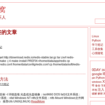
窝
坏人
签的文章
Linux
Python
学习笔记
记
工具收集
心情随笔
 http://download.redis.io/redis-stable.tar.gz tar zxvf redis-
e make -j 4 make install PREFIX=/home/data/app/redis cp
redis.conf /home/data/config/redis.conf cp /home/data/soft/redis-
0DAY
36
I
google
Python
pin
用方法
X
windows
学习笔记
啡
备份
字
注入
本地
破解
解析
 源 目标 -t 详细选项 光盘或光盘镜像：iso9660 DOS fat16文件系统：
文件系统：vfat Windows NT ntfs文件系统：ntfs Mount Windows文件网
荐cifs UNIX(LINUX)
ReadMore