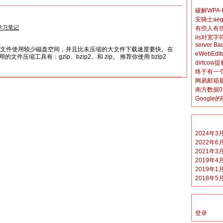
破解WPA
安骑士ae
学习笔记
有些人有
iis对宽字
server Ba
件 压缩文件使用较少磁盘空间，并且比未压缩的大文件下载速度要快。在
eWebEd
以使用的文件压缩工具有：gzip、bzip2、和 zip。 推荐你使用 bzip2
dirtcow
终于有一
网易邮箱
南方数据0
Googl
2024年3
2022年6
2021年3
2019年4
2019年1
2018年5
登录