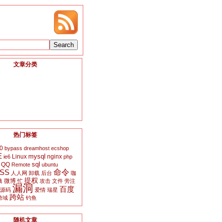
文章分类
热门标签
0
bypass
dreamhost
ecshop
E
mysql
Linux
nginx
ie6
php
sql
QQ
Remote
ubuntu
SS
命令
人人网
卸载
后台
咖
提权
微博
典
忙
攻击
文件
旁注
漏洞
百度
源码
爱情
瑞星
跨站
跨域
钓鱼
随机文章