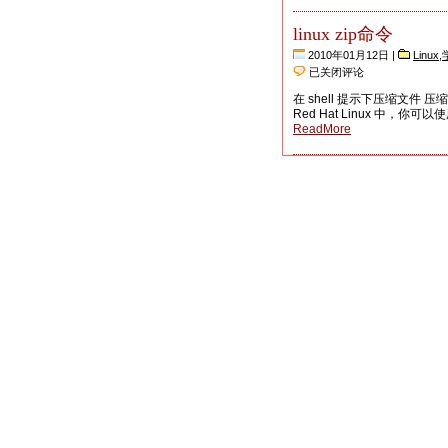
用
方
linux zip命令
法
2010年01月12日 |
Linux
,
linux
已关闭评论
zip
命
在 shell 提示下压缩文
令
Red Hat Linux 中，你可
ReadMore