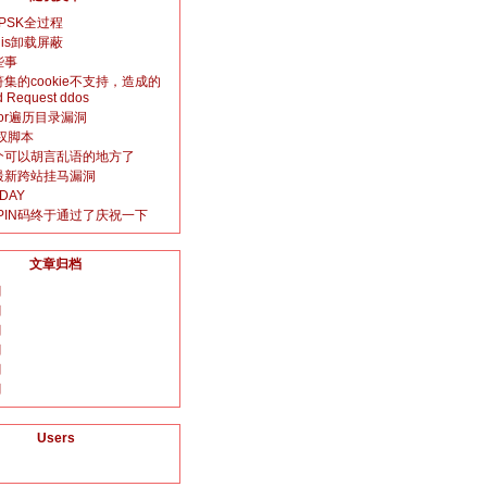
-PSK全过程
gis卸载屏蔽
些事
符集的cookie不支持，造成的
d Request ddos
itor遍历目录漏洞
提权脚本
个可以胡言乱语的地方了
最新跨站挂马漏洞
DAY
e的PIN码终于通过了庆祝一下
文章归档
月
月
月
月
月
月
Users