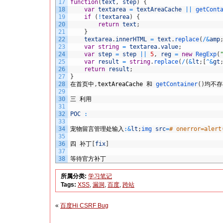
17
function
(
text
,
step
)
{
18
var
textarea
=
textAreaCache
||
getCont
19
if
(
!
textarea
)
{
20
return
text
;
21
}
22
textarea
.
innerHTML
=
text
.
replace
(
/
&
amp
23
var
string
=
textarea
.
value
;
24
var
step
=
step
||
5
,
reg
=
new
RegExp
(
25
var
result
=
string
.
replace
(
/
(
&
lt
;
[
^
&
gt
26
return
result
;
27
}
28
在首页中
,
textAreaCache
和
getContainer
(
)
均不存
29
30
三
利用
31
32
POC
:
33
34
宠物留言管理处输入
:
&
lt
;
img 
src
=
# onerror=alert
35
36
四
补丁
[
fix
]
37
38
等待官方补丁
所属分类:
学习笔记
Tags:
XSS
,
漏洞
,
百度
,
跨站
«
百度Hi CSRF Bug