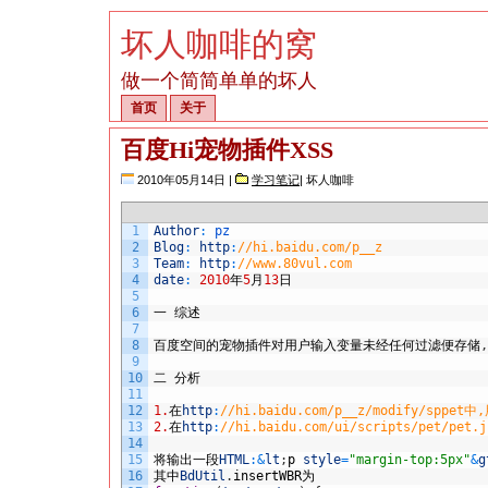
坏人咖啡的窝
做一个简简单单的坏人
首页
关于
百度Hi宠物插件XSS
2010年05月14日 |
学习笔记
| 坏人咖啡
1
Author
:
pz
2
Blog
:
http
:
//hi.baidu.com/p__z
3
Team
:
http
:
//www.80vul.com
4
date
:
2010
年
5
月
13
日
5
6
一
综述
7
8
百度空间的宠物插件对用户输入变量未经任何过滤便存储
,
9
10
二
分析
11
12
1.
在
http
:
//hi.baidu.com/p__z/modify/
13
2.
在
http
:
//hi.baidu.com/ui/scripts/pet/pet.
14
15
将输出一段
HTML
:
&
lt
;
p
style
=
"margin-top:5px"
&
g
16
其中
BdUtil
.
insertWBR
为