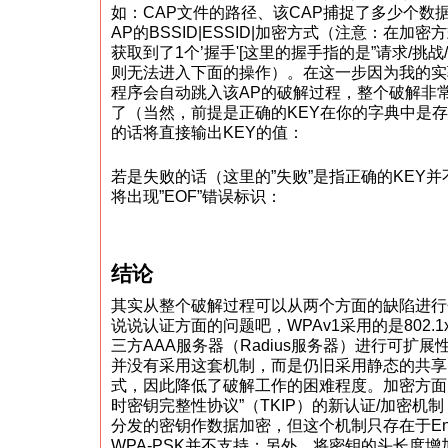
如：CAP文件的路径、该CAP捕捉了多少个数
AP的BSSID|ESSID|加密方式（注意：在加密
获取到了1个’握手'[这里的握手指的是”请求/挑战
则无法进入下面的操作）。在这一步因为我的实
程序会自动跳入该AP的破解过程，整个破解非
了（当然，前提是正确的KEY在你的字典中是
的话将直接输出KEY的值：
若是失败的话（这里的”失败”是指正确的KEY
将出现”EOF”错误标识：
结论
其实从整个破解过程可以从两个方面的缺陷进行
说说认证方面的问题吧，WPAv1采用的是802.1
三方AAA服务器（Radius服务器）进行可扩展性
并没有采用这套机制，而是仍旧采用静态的共享
式，因此降低了破解工作的困难程度。加密方面，
时密钥完整性协议”（TKIP）的新认证/加密机制：
分发的密钥作数据加密，但这个机制只存在于Ente
WPA-PSK并不支持；另外，将密钥的头长度增