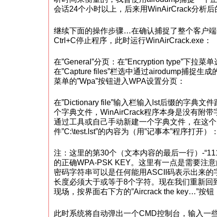
会话24个小时以上，后来用WinAirCrack分
继续下面的操作步骤…在确认捕捉了整个客户端
Ctrl+C停止程序，此时运行WinAirCrack.exe：
在”General”分页：在”Encryption type”下拉菜
在”Capture files”栏选中通过airodump捕
菜单的”Wpa”按钮进入WPA设置分页：
在”Dictionary file”输入栏输入lst后缀的
个字典文件，WinAirCrack程序本身是没有
通过工具或自己手动新建一个字典文件，在这个
件”C:\test.lst”的内容为（用”记事本”程序打开）
注：这里的第30个（文本内容的最后一行）-“111
的正确WPA-PSK KEY。这里有一点是需要注意
密码字符串可以是任何能用ASCII码表示出来
长度必须大于或等于8个字符。现在我们重新回到WinA
现场，按界面右下方的”Aircrack the key…”按钮
此时系统将自动弹出一个CMD控制台，输入一些