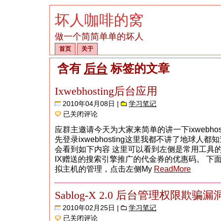
坏人咖啡的窝
做一个简简单单的坏人
首页
关于
含有
后台
标签的文章
Ixwebhosting后台应用
2010年04月08日 |
学习笔记
Ixwebhosting
已关闭评论
后
台
应群主邀请今天为大家来简单的讲一下ixwebhos
应
先登录ixwebhosting这里我都不讲了地球人
用
会看到如下内容 这里可以看到左侧是常用工具
IX赠送的搜索引擎推广的代金券的优惠码。 下
拟主机的管理，点击左侧My
ReadMore
Sablog-X 2.0 后台管理权限欺骗漏
2010年02月25日 |
学习笔记
Sablog-
已关闭评论