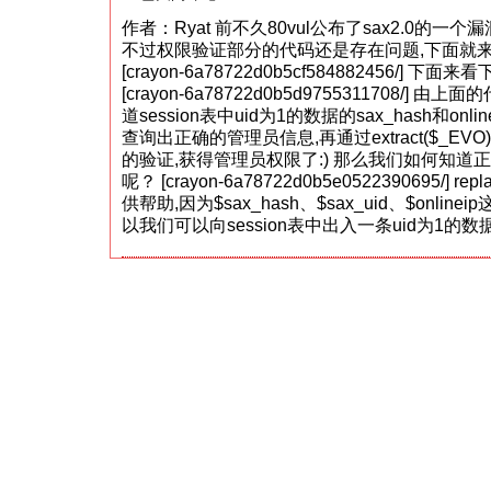
X
2.0
作者：Ryat 前不久80vul公布了sax2.0的一个漏
后
台
不过权限验证部分的代码还是存在问题,下面就来
管
[crayon-6a78722d0b5cf584882456/]
理
[crayon-6a78722d0b5d9755311708/]
权
限
道session表中uid为1的数据的sax_hash和onlin
欺
查询出正确的管理员信息,再通过extract($_E
骗
的验证,获得管理员权限了:) 那么我们如何知道正确的sa
漏
洞
呢？ [crayon-6a78722d0b5e0522390695/] r
供帮助,因为$sax_hash、$sax_uid、$onli
以我们可以向session表中出入一条uid为1的数据