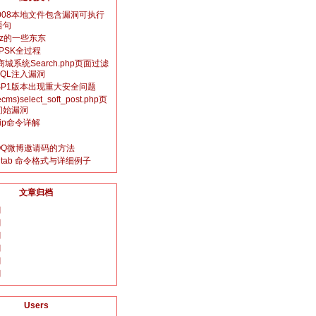
s2008本地文件包含漏洞可执行
语句
uz的一些东东
-PSK全过程
商城系统Search.php页面过滤
QL注入漏洞
0 SP1版本出现重大安全问题
ms)select_soft_post.php页
初始漏洞
gzip命令详解
QQ微博邀请码的方法
crontab 命令格式与详细例子
文章归档
月
月
月
月
月
月
Users