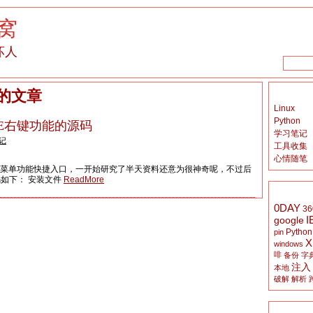
窝
坏人
的文章
Linux
Python
E右键功能的源码
学习笔记
记
工具收集
心情随笔
键菜单功能快捷入口，一开始研究了半天资料还意为很神奇呢，不过后
如下： 安装文件
ReadMore
0DAY
36
I
google
Python
pin
X
windows
啡
备份
字
注入
本地
破解
解析