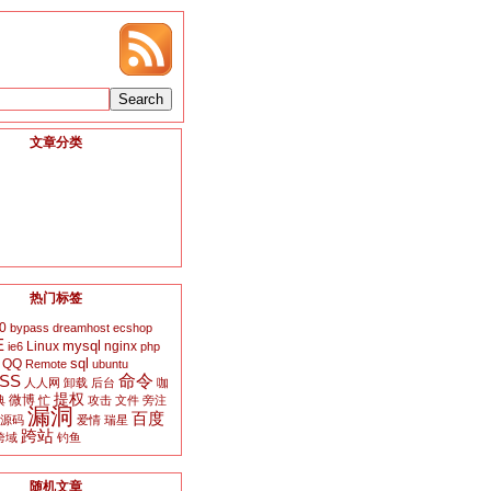
文章分类
热门标签
0
bypass
dreamhost
ecshop
E
mysql
Linux
nginx
ie6
php
sql
QQ
Remote
ubuntu
SS
命令
人人网
卸载
后台
咖
提权
微博
典
忙
攻击
文件
旁注
漏洞
百度
源码
爱情
瑞星
跨站
跨域
钓鱼
随机文章