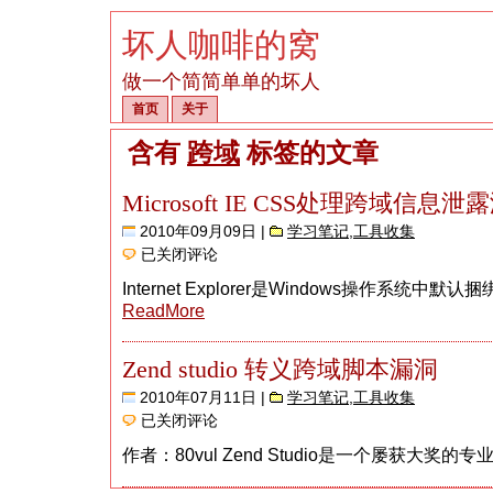
坏人咖啡的窝
做一个简简单单的坏人
首页
关于
含有
跨域
标签的文章
Microsoft IE CSS处理跨域信息泄
2010年09月09日 |
学习笔记
,
工具收集
Microsoft
已关闭评论
IE
CSS
Internet Explorer是Windows操作系统中默认捆
处
理
ReadMore
跨
域
信
Zend studio 转义跨域脚本漏洞
息
泄
2010年07月11日 |
学习笔记
,
工具收集
露
Zend
已关闭评论
漏
studio
洞
转
作者：80vul Zend Studio是一个屡获大奖的专业
义
跨