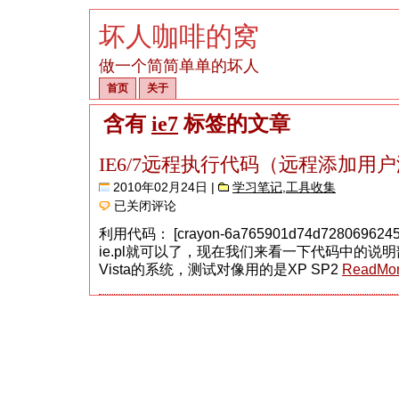
坏人咖啡的窝
做一个简简单单的坏人
首页
关于
含有
ie7
标签的文章
IE6/7远程执行代码（远程添加用
2010年02月24日 |
学习笔记
,
工具收集
IE6/7
已关闭评论
远
程
利用代码： [crayon-6a765901d74d728069
执
ie.pl就可以了，现在我们来看一下代码中的说
行
代
Vista的系统，测试对像用的是XP SP2
ReadMo
码
（远
程
添
加
用
户
漏
洞）