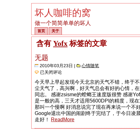
坏人咖啡的窝
做一个简简单单的坏人
首页
关于
含有
Yofx
标签的文章
无题
2010年03月23日 |
心情随笔
无
已关闭评论
题
今天早上早起发现今天北京的天气不错，终于不
尘天气了，高兴啊，好天气总会有好的心情，在这里要
同志。 感谢zsisme的螳螂王速度版很赞 感谢Y
是一般的高，三天才适用5600DPI的精度，现在
那叫一个慢啊 好消息说完了现在再来说一个不
Google退出中国的闹剧终于完结了，于今日凌晨
走好！
ReadMore