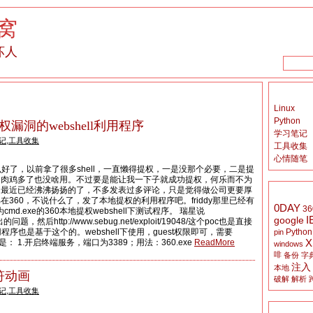
窝
坏人
Linux
Python
漏洞的webshell利用程序
学习笔记
记
,
工具收集
工具收集
心情随笔
说什么好了，以前拿了很多shell，一直懒得提权，一是没那个必要，二是提
的肉鸡多了也没啥用。不过要是能让我一下子就成功提权，何乐而不为
了，最近已经沸沸扬扬的了，不多发表过多评论，只是觉得做公司更要厚
360，不说什么了，发了本地提权的利用程序吧。friddy那里已经有
0DAY
36
cmd.exe的360本地提权webshell下测试程序。 瑞星说
I
google
ll”出的问题，然后http://www.sebug.net/exploit/19048/这个poc也是直接
Python
用程序也是基于这个的。webshell下使用，guest权限即可，需要
pin
X
能主要是： 1.开启终端服务，端口为3389；用法：360.exe
ReadMore
windows
啡
备份
字
注入
本地
符动画
破解
解析
记
,
工具收集