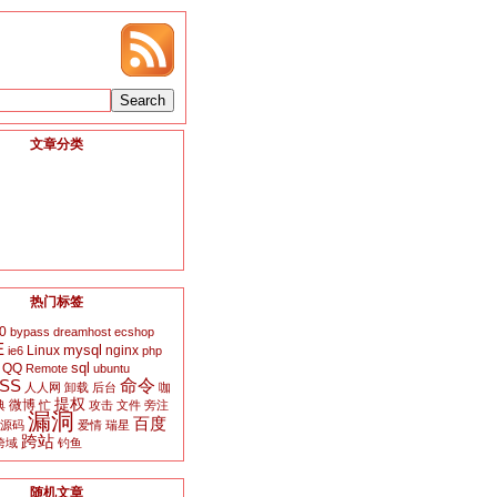
文章分类
热门标签
0
bypass
dreamhost
ecshop
E
mysql
Linux
nginx
ie6
php
sql
QQ
Remote
ubuntu
SS
命令
人人网
卸载
后台
咖
提权
微博
典
忙
攻击
文件
旁注
漏洞
百度
源码
爱情
瑞星
跨站
跨域
钓鱼
随机文章