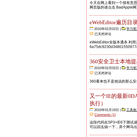
今天在网上看到一个很有意思
网页版的请点击 BadApple网
eWebEditor遍历
2010年02月02日 |
学习笔
eWebEditor
已关闭评论
遍
历
eWebEditor全版本通杀 利用方法： 
目
6a75dc9230d34801550977
录
漏
洞
360安全卫士本地
2010年02月02日 |
学习笔
360
已关闭评论
安
全
360看来也不是他说的那么安全嘛！ 
卫
士
本
又一个IE的最新0DAY
地
执行）
提
权
2010年01月19日 |
工具收
漏
Comments (1)
洞
这段代码在SP3+IE6下测试成功 测
利
可以回去搞一下，弄个网马
用
程
序