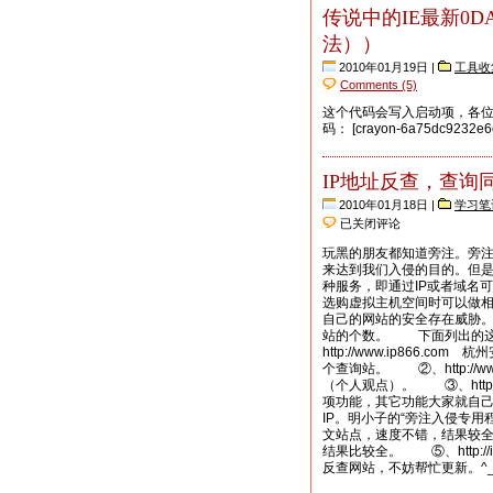
传说中的IE最新0D
法））
2010年01月19日 |
工具收
Comments (5)
这个代码会写入启动项，各位
码： [crayon-6a75dc9232e6
IP地址反查，查询
2010年01月18日 |
学习笔
IP
已关闭评论
地
址
玩黑的朋友都知道旁注。旁
反
来达到我们入侵的目的。但
查，
种服务，即通过IP或者域名
查
选购虚拟主机空间时可以做
询
自己的网站的安全存在威胁
同
站的个数。 下面列出的这
IP
http://www.ip866
绑
个查询站。 ②、http://w
定
（个人观点）。 ③、http://
站
项功能，其它功能大家就自己到网站去
点
IP。明小子的“旁注入侵专用程序
数
文站点，速度不错，结果较全。 ⑤
量
结果比较全。 ⑤、http:/
反查网站，不妨帮忙更新。^_