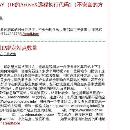
AY（IE的ActiveX远程执行代码2（不安全的方
集
看官测试的时候注意了，不会当时生效，重启后可见效果！ 测试代
c774488778/]
ReadMore
同IP绑定站点数量
记
,
工具收集
注，顾名思义是从旁注入，也就是说同从一台服务器的其它站上下手，
是如何知道同一台服务器挂了多少个网站呢？有一些网站专门提供了这
可以查询出这台服务器中绑定的域名数量。同时通过这种方法，我们在
相关参考，因为服务器中用户太多就会影响自己网站的网速，甚至会对
。所以你在购买虚拟主机的时候，也不妨先查查其同台服务器中放置网
些网站，是我平时用的比较多的IP地址反查网站。 ①、
.com 杭州安恒信息旗下网站，查询速度快，结果比较全。这也是我最常用的一
ww.114best.com/ip/ 中文站点，速度不错，似乎查询的结果不是很全
www.webhosting.info 国外的一个专业站点，IP反查只是其网站一
查看。查询一般格式如：http://whois.webhosting.info/后加
”就是使用这个站点的查询结果。 ④、http://www.myip.cn 中
、http://domainbyip.com/ 英文站点，速度还不错，查询
/ip.wen.la/ 中文站点，速度不错。 如果大家还有比较好的IP地址
^
ReadMore