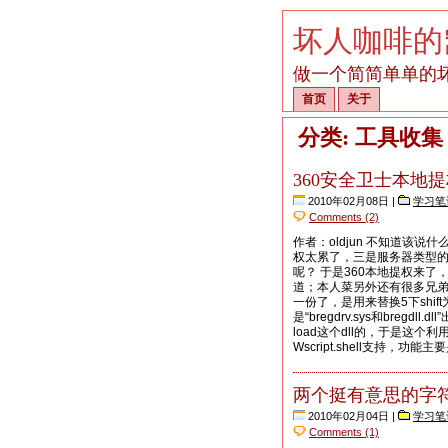
坏人咖啡的
做一个简简单单的
首页
关于
分类: 工具收集
360安全卫士本地提权
2010年02月08日 |
学习笔
Comments (2)
作者：oldjun 不知道该
权太累了，三是服务器类型
呢？ 于是360本地提权来
道；本人菜另外还有很多兄弟在
一份了，是用来替换5下shift为
是“bregdrv.sys和bregdll.d
load这个dll的，于是这个利
Wscript.shell支持，功
两个挺有意思的字
2010年02月04日 |
学习笔
Comments (1)