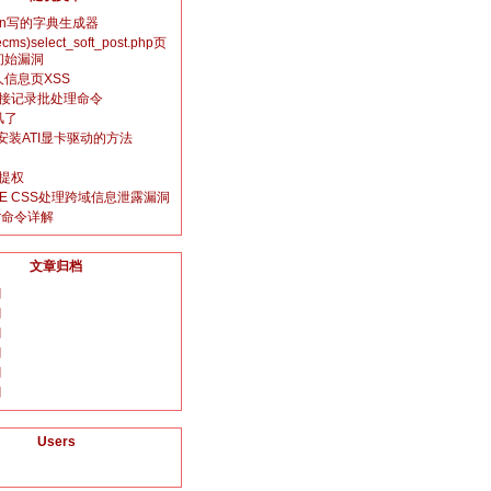
hon写的字典生成器
ms)select_soft_post.php页
初始漏洞
人信息页XSS
连接记录批处理命令
风了
下安装ATI显卡驱动的方法
x提权
oft IE CSS处理跨域信息泄露漏洞
rar命令详解
文章归档
月
月
月
月
月
月
Users