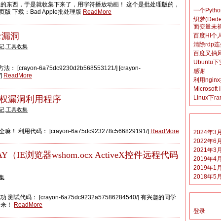
的东西，于是就收集下来了，用字符播放动画！ 这个是批处理版的，
一个Pyt
页版 下载：Bad Apple批处理版
ReadMore
织梦(Dedec
面变量未
目录漏洞
百度HI个
清除rdp
记
,
工具收集
百度又抽
Ubuntu
[crayon-6a75dc9230d2b568553121/] [crayon-
感谢
/]
ReadMore
利用ngin
Micros
提权漏洞利用程序
Linux下
记
,
工具收集
利用代码： [crayon-6a75dc923278c566829191/]
ReadMore
2024年3
2022年6
2021年3
（IE浏览器wshom.ocx ActiveX控件远程代码
2019年4
2019年1
2018年5
集
试代码： [crayon-6a75dc9232a57586284540/] 有兴趣的同学
出来！
ReadMore
登录