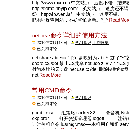
http://www.myip.cn 中文站点，速度不错
http://domainbyip.com/ 英文站点
⑤、http://ip.wen.la/ 中文站点，速度
IP地址反查网站，不妨帮忙更新。^_^
ReadMor
net use命令详细的使用方法
2010年01月14日 |
学习笔记
,
工具收集
net
已关闭评论
use
命
net share abc$=c:\ 将c:盘映射为 abc$ (加
令
share c$ /del 禁止C$共享 net use z: \\*.*.*.*\C$
详
细
射为本地的 Z：盘 net use c: /del 删除映射的c盘 ne
的
net
ReadMore
使
用
方
常用CMD命令
法
2010年01月14日 |
学习笔记
常
已关闭评论
用
CMD
gpedit.msc—–组策略 sndrec32——-录音机 N
命
explorer——-打开资源管理器 logoff———注销命
令
计时关机命令 lusrmgr.msc—-本机用户和组 ser