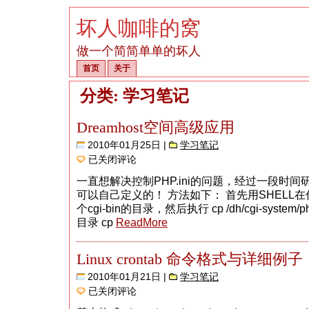
坏人咖啡的窝
做一个简简单单的坏人
首页
关于
分类: 学习笔记
Dreamhost空间高级应用
2010年01月25日 |
学习笔记
Dreamhost
已关闭评论
空
间
一直想解决控制PHP.ini的问题，经过一段时
高
可以自己定义的！ 方法如下： 首先用SHELL
级
应
个cgi-bin的目录，然后执行 cp /dh/cgi-system/p
用
目录 cp
ReadMore
Linux crontab 命令格式与详细例子
2010年01月21日 |
学习笔记
Linux
已关闭评论
crontab
命