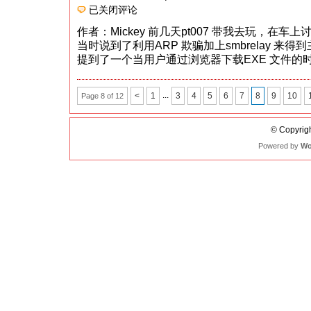
Have
已关闭评论
Fun
With
作者：Mickey 前几天pt007 带我去玩，在
Ettercap
Filter
当时说到了利用ARP 欺骗加上smbrelay 来得到主
In
LAN
提到了一个当用户通过浏览器下载EXE 文件的
...
<
1
3
4
5
6
7
8
9
10
Page 8 of 12
© Copyrigh
Powered by
Wo