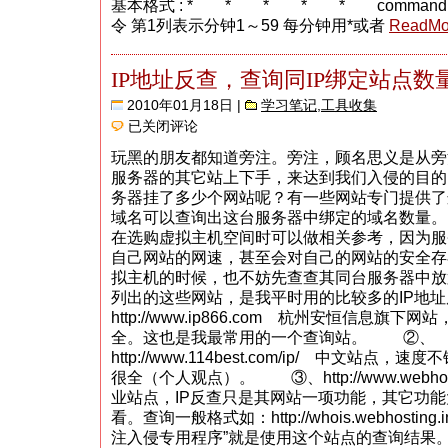
基本格式 : * * * * * comman
令
令 第1列表示分钟1～59 每分钟用*或者
ReadMo
格
式
与
详
IP地址反查，查询同IP绑定站点数
细
例
2010年01月18日 |
学习笔记
,
工具收集
子
IP
已关闭评论
地
址
玩黑的朋友都知道旁注。旁注，顾名思义是从旁
反
服务器的其它站上下手，来达到我们入侵的目的
查，
查
务器挂了多少个网站呢？有一些网站专门提供了
询
域名可以查询出这台服务器中绑定的域名数量。
同
在选购虚拟主机空间时可以做相关参考，因为服
IP
绑
自己网站的网速，甚至会对自己的网站的安全存
定
拟主机的时候，也不妨先查查其同台服务器中
站
列出的这些网站，是我平时用的比较多的IP
点
数
http://www.ip866.com 杭州安恒信息旗
量
全。这也是我最常用的一个查询站。 ②、
http://www.114best.com/ip/ 中文站
很全（个人观点）。 ③、http://www.webhos
业站点，IP反查只是其网站一项功能，其它功
看。查询一般格式如：http://whois.webhosting
注入侵专用程序”就是使用这个站点的查询结