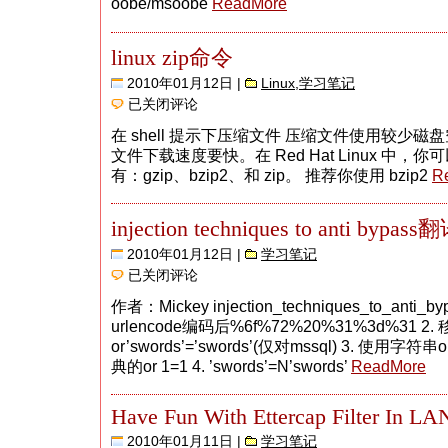
oobe/msoobe
ReadMore
linux zip命令
2010年01月12日 |
Linux
,
学习笔记
linux
已关闭评论
zip
命
在 shell 提示下压缩文件 压缩文件使用较少
令
文件下载速度要快。在 Red Hat Linux 中
有：gzip、bzip2、和 zip。 推荐你使用 bzip2
R
injection techniques to anti bypass
2010年01月12日 |
学习笔记
injection
已关闭评论
techniques
to
作者：Mickey injection_techniques_to_anti_by
anti
bypass
urlencode编码后%6f%72%20%31%3d%31 2
翻
or’swords’=’swords’(仅对mssql) 3. 使用字符串o
译
典的or 1=1 4. ’swords’=N’swords’
ReadMore
Have Fun With Ettercap Filter In LA
2010年01月11日 |
学习笔记