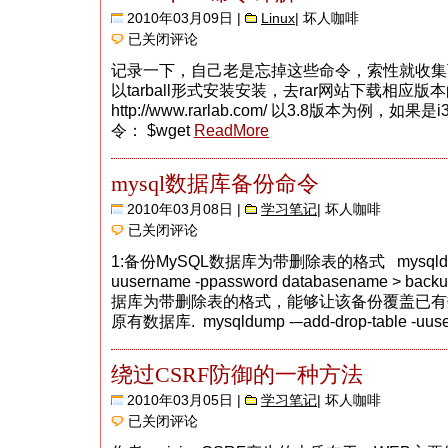
2010年03月09日 |
Linux
| 坏人咖啡
Linux
已关闭评论
下
rar
记录一下，自己老是忘掉这些命令，索性就收集
命
以tarball形式安装安装，去rar网站下载相应版本的
令
详
http://www.rarlab.com/ 以3.8版本为例，如
解
令： $wget
ReadMore
mysql数据库备份命令
2010年03月08日 |
学习笔记
| 坏人咖啡
mysql
已关闭评论
数
据
1:备份MySQL数据库为带删除表的格式 mysqldump 
库
uusername -ppassword databasename > back
备
份
据库为带删除表的格式，能够让该备份覆盖已有
命
原有数据库. mysqldump -–add-drop-table -uus
令
绕过CSRF防御的一种方法
2010年03月05日 |
学习笔记
| 坏人咖啡
绕
已关闭评论
过
CSRF