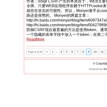
作者：xisigr CSRF产生的本质在于，WEB主要
防
令牌。只要WEB应用程序依赖于HTTPcooki
御
的
就存在攻击的可能性。所以，Monyer着手从coo
一
路还是很赞的。 Monyer的两篇文章：
种
http://hi.baidu.com/monyer/blog/item/6097347
方
法
http://hi.baidu.com/monyer/blog/item/0042798
防御CSRF现在最普遍的方法是使用token。
一个隐藏的表单字段中放入一个token；在第
ReadMore
...
<
1
4
5
6
7
8
9
10
11
Page 9 of 20
© Copyrigh
Powered by
Wo