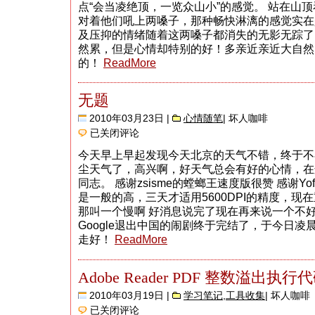
点“会当凌绝顶，一览众山小”的感觉。 站在山
对着他们吼上两嗓子，那种畅快淋漓的感觉实在
及压抑的情绪随着这两嗓子都消失的无影无踪了
然累，但是心情却特别的好！多亲近亲近大自然
的！
ReadMore
无题
2010年03月23日 |
心情随笔
| 坏人咖啡
无
已关闭评论
题
今天早上早起发现今天北京的天气不错，终于不
尘天气了，高兴啊，好天气总会有好的心情，在这里要
同志。 感谢zsisme的螳螂王速度版很赞 感谢Y
是一般的高，三天才适用5600DPI的精度，现在
那叫一个慢啊 好消息说完了现在再来说一个不
Google退出中国的闹剧终于完结了，于今日凌晨
走好！
ReadMore
Adobe Reader PDF 整数溢出执行
2010年03月19日 |
学习笔记
,
工具收集
| 坏人咖啡
Adobe
已关闭评论