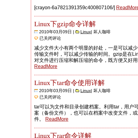
Reader
PDF
[crayon-6a7821391359c400807106/]
ReadMor
整
数
溢
出
Linux下gzip命令详解
执
行
2010年03月09日 |
Linux
| 坏人咖啡
代
Linux
已关闭评论
码
下
gzip
减少文件大小有两个明显的好处，一是可以减少
命
传输文件时，可以减少传输的时间。gzip是在Li
令
详
对文件进行压缩和解压缩的命令，既方便又好用。 
解
ReadMore
Linux下tar命令使用详解
2010年03月09日 |
Linux
| 坏人咖啡
Linux
已关闭评论
下
tar
tar可以为文件和目录创建档案。利用tar，用
命
案（备份文件），也可以在档案中改变文件，或
令
使
件。
ReadMore
用
详
解
Linux下rar命令详解